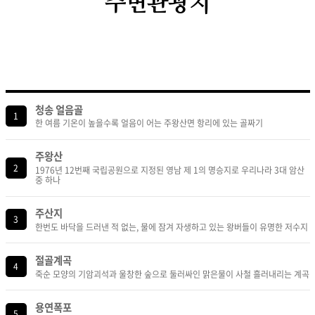
주변관광지
청송 얼음골
1
한 여름 기온이 높을수록 얼음이 어는 주왕산면 항리에 있는 골짜기
주왕산
2
1976년 12번째 국립공원으로 지정된 영남 제 1의 명승지로 우리나라 3대 암산
중 하나
주산지
3
한번도 바닥을 드러낸 적 없는, 물에 잠겨 자생하고 있는 왕버들이 유명한 저수지
절골계곡
4
죽순 모양의 기암괴석과 울창한 숲으로 둘러싸인 맑은물이 사철 흘러내리는 계곡
용연폭포
5