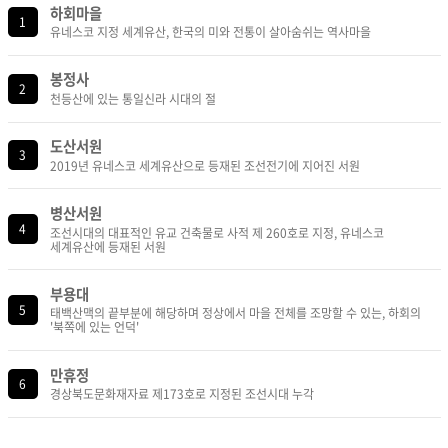
하회마을
1
유네스코 지정 세계유산, 한국의 미와 전통이 살아숨쉬는 역사마을
봉정사
2
천등산에 있는 통일신라 시대의 절
도산서원
3
2019년 유네스코 세계유산으로 등재된 조선전기에 지어진 서원
병산서원
4
조선시대의 대표적인 유교 건축물로 사적 제 260호로 지정, 유네스코
세계유산에 등재된 서원
부용대
5
태백산맥의 끝부분에 해당하며 정상에서 마을 전체를 조망할 수 있는, 하회의
'북쪽에 있는 언덕'
만휴정
6
경상북도문화재자료 제173호로 지정된 조선시대 누각