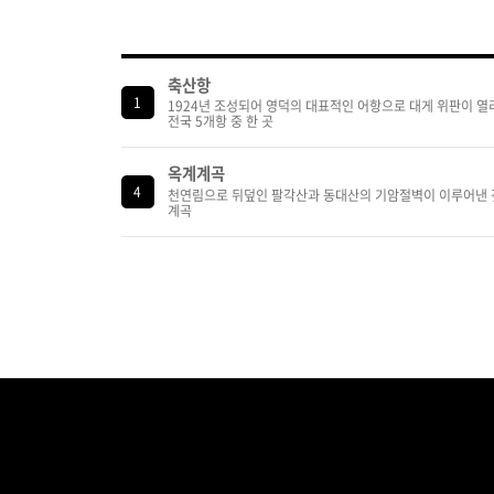
축산항
1
1924년 조성되어 영덕의 대표적인 어항으로 대게 위판이 열
전국 5개항 중 한 곳
옥계계곡
4
천연림으로 뒤덮인 팔각산과 동대산의 기암절벽이 이루어낸 
계곡