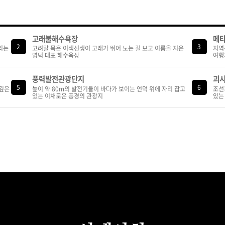
고래불해수욕장
메타
2
3
리는
고려말 목은 이색선생이 고래가 뛰어 노는 걸 보고 이름을 지은
지역
영덕 대표 해수욕장
여행
풍력발전관광단지
괴시
5
6
깊은
높이 약 80m의 발전기들이 바다가 보이는 언덕 위에 자리 잡고
조선
있는 이채로운 풍경의 관광지
있는