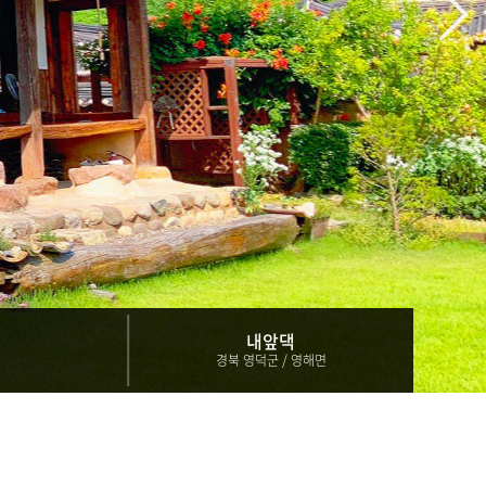
내앞댁
경북 영덕군 / 영해면