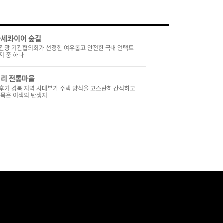
세콰이어 숲길
관광 기관협의회가 선정한 여유롭고 안전한 국내 언택트
지 중 하나
리 전통마을
후기 경북 지역 사대부가 주택 양식을 고스란히 간직하고
 목은 이색의 탄생지