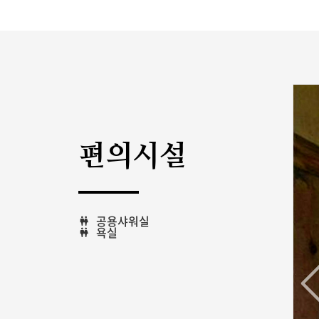
편의시설
공용샤워실
욕실