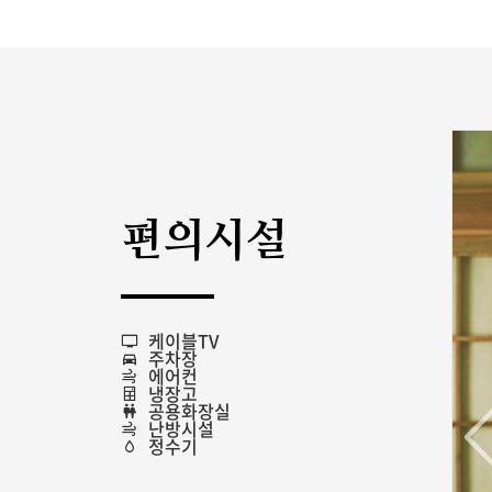
편의시설
케이블TV
주차장
에어컨
냉장고
공용화장실
난방시설
정수기