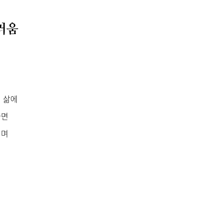
러움
의 삶에
다면
기며