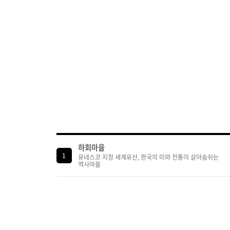
하회마을
1
유네스코 지정 세계유산, 한국의 미와 전통이 살아숨쉬는
역사마을