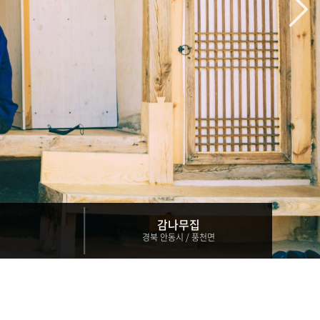
감나무집
경북 안동시 / 풍천면